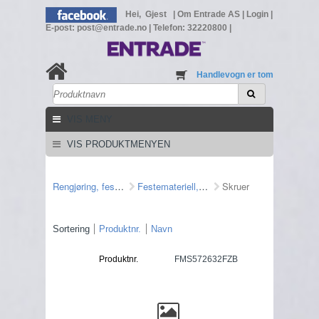
Hei, Gjest
|
Om Entrade AS
|
Login
|
E-post: post@entrade.no
|
Telefon: 32220800
|
Handlevogn er tom
VIS MENY
VIS PRODUKTMENYEN
Rengjøring, feste mm
Festemateriell, veggjennomføring
Skruer
Sortering
Produktnr.
Navn
Produktnr.
FMS572632FZB