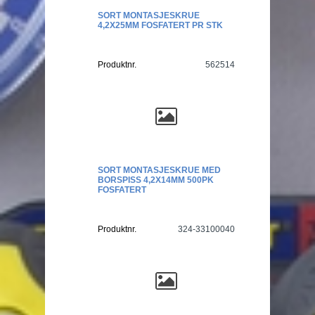
SORT MONTASJESKRUE
4,2X25MM FOSFATERT PR STK
Produktnr.
562514
SORT MONTASJESKRUE MED
BORSPISS 4,2X14MM 500PK
FOSFATERT
Produktnr.
324-33100040