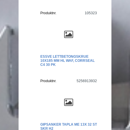
Produktnr.
105323
ESSVE LETTBETONGSKRUE
10X185 MM HL WAF, CORRSEAL
C4 30 PK
Produktnr.
5256913932
GIPSANKER TAPLA ME 13X 32 ST
SKR H2