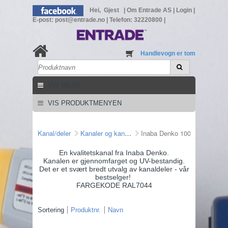
Hei, Gjest
|
Om Entrade AS
|
Login
|
E-post: post@entrade.no
|
Telefon: 32220800
|
Handlevogn er tom
VIS MENY
VIS PRODUKTMENYEN
Kanal/deler
Kanaler og kanaldeler
Inaba Denko 100mm Ivory
En kvalitetskanal fra Inaba Denko.
Kanalen er gjennomfarget og UV-bestandig.
Det er et svært bredt utvalg av kanaldeler - vår
bestselger!
FARGEKODE RAL7044
Sortering
Produktnr.
Navn