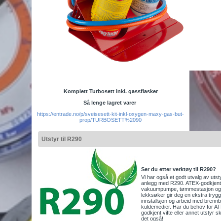
Komplett Turbosett inkl. gassflasker
Så lenge lagret varer
https://entrade.no/p/sveisesett-kit-inkl-oxygen-maxy-gas-but-
prop/TURBOSETT%2090
Utstyr til R290
Ser du etter verktøy til R290?
Vi har også et godt utvalg av utstyr
anlegg med R290. ATEX-godkjent
vakuumpumpe, tømmestasjon og
lekksøker gir deg en ekstra tryg
innstallsjon og arbeid med brenn
kuldemedier. Har du behov for A
godkjent vifte eller annet utstyr sk
det også!