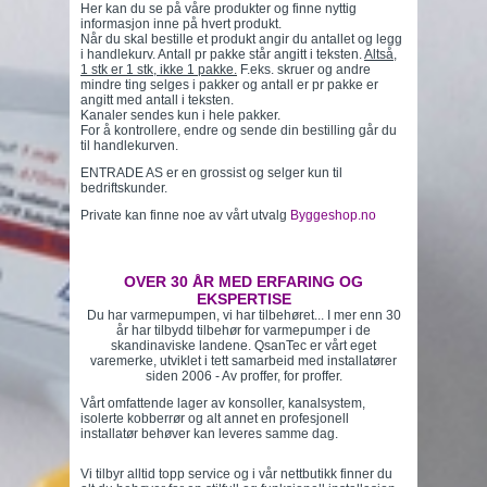
Her kan du se på våre produkter og finne nyttig
informasjon inne på hvert produkt.
Når du skal bestille et produkt angir du antallet og legg
i handlekurv. Antall pr pakke står angitt i teksten.
Altså,
1 stk er 1 stk, ikke 1 pakke.
F.eks. skruer og andre
mindre ting selges i pakker og antall er pr pakke er
angitt med antall i teksten.
Kanaler sendes kun i hele pakker.
For å kontrollere, endre og sende din bestilling går du
til handlekurven.
ENTRADE AS er en grossist og selger kun til
bedriftskunder.
Private kan finne noe av vårt utvalg
Byggeshop.no
OVER 30 ÅR MED ERFARING OG
EKSPERTISE
Du har varmepumpen, vi har tilbehøret... I mer enn 30
år har tilbydd tilbehør for varmepumper i de
skandinaviske landene. QsanTec er vårt eget
varemerke, utviklet i tett samarbeid med installatører
siden 2006 - Av proffer, for proffer.
Vårt omfattende lager av konsoller, kanalsystem,
isolerte kobberrør og alt annet en profesjonell
installatør behøver kan leveres samme dag.
Vi tilbyr alltid topp service og i vår nettbutikk finner du