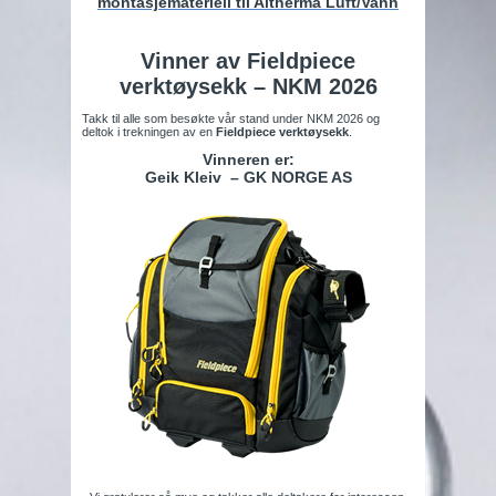
montasjemateriell til Altherma Luft/Vann
Vinner av Fieldpiece
verktøysekk – NKM 2026
Takk til alle som besøkte vår stand under NKM 2026 og
deltok i trekningen av en
Fieldpiece verktøysekk
.
Vinneren er:
Geik Kleiv – GK NORGE AS