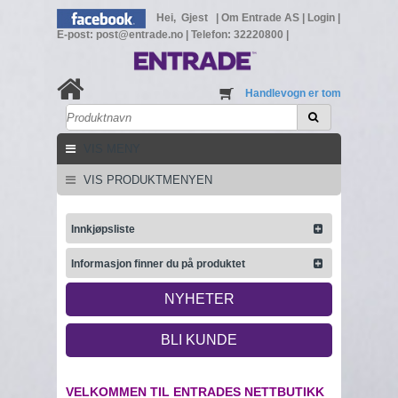
Hei, Gjest
|
Om Entrade AS
|
Login
|
E-post: post@entrade.no
|
Telefon: 32220800
|
Handlevogn er tom
VIS MENY
VIS PRODUKTMENYEN
Innkjøpsliste
Informasjon finner du på produktet
NYHETER
BLI KUNDE
VELKOMMEN TIL ENTRADES NETTBUTIKK