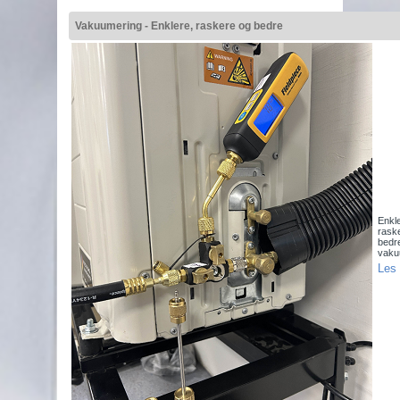
Vakuumering - Enklere, raskere og bedre
Enkle
rask
bedr
vaku
Les