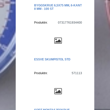
BYGGSKRUE 6,5X75 MM, 6-KANT
8 MM - 100 ST
Produktnr.
07317761934400
ESSVE SKUMPISTOL STD
Produktnr.
571113
SORT MONTASJESKRUE