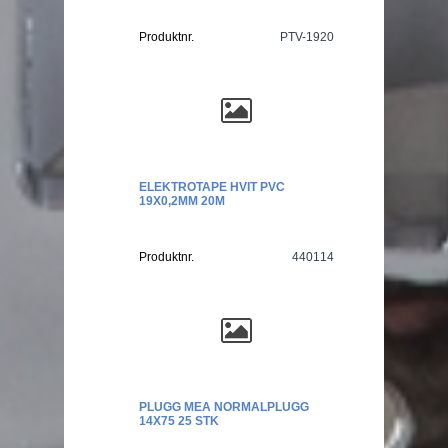
Produktnr.
PTV-1920
ELEKTROTAPE HVIT PVC
19X0,2MM 20M
Produktnr.
440114
PLUGG MEA NORMALPLUGG
14X75 25 STK