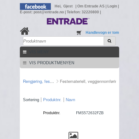
Hei, Gjest
|
Om Entrade AS
|
Login
|
E-post: post@entrade.no
|
Telefon: 32220800
|
Handlevogn er tom
VIS MENY
VIS PRODUKTMENYEN
Rengjøring, feste mm
Festemateriell, veggjennomføring
Sortering
Produktnr.
Navn
Produktnr.
FMS572632FZB