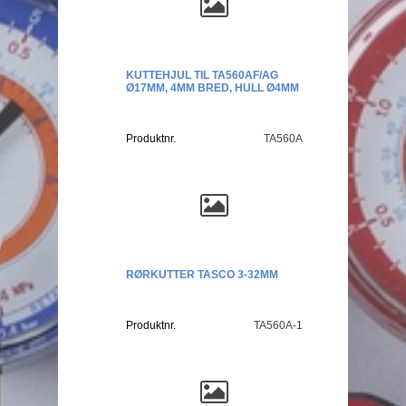
KUTTEHJUL TIL TA560AF/AG
Ø17MM, 4MM BRED, HULL Ø4MM
Produktnr.
TA560A
RØRKUTTER TASCO 3-32MM
Produktnr.
TA560A-1