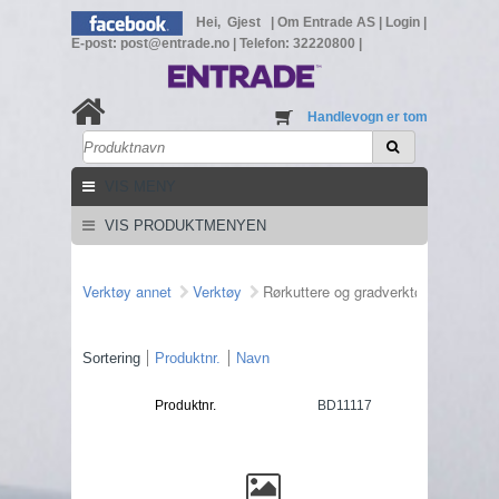
Hei, Gjest
|
Om Entrade AS
|
Login
|
E-post: post@entrade.no
|
Telefon: 32220800
|
Handlevogn er tom
VIS MENY
VIS PRODUKTMENYEN
Verktøy annet
Verktøy
Rørkuttere og gradverktøy
Sortering
Produktnr.
Navn
Produktnr.
BD11117