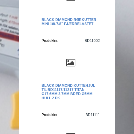
BLACK DIAMOND RØRKUTTER
MINI 1/8-7/8" FJÆRBELASTET
Produktnr.
BD11002
BLACK DIAMOND KUTTEHJUL
TIL BD11117/11217 TITAN
Ø17,6MM 3,7MM BRED Ø5MM
HULL 2 PK
Produktnr.
BD11111