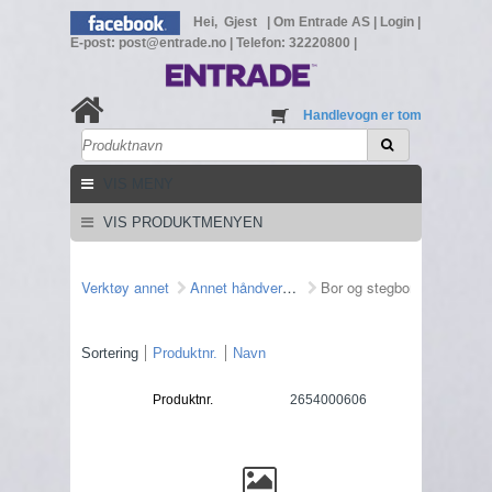
Hei, Gjest
|
Om Entrade AS
|
Login
|
E-post: post@entrade.no
|
Telefon: 32220800
|
Handlevogn er tom
VIS MENY
VIS PRODUKTMENYEN
Verktøy annet
Annet håndverktøy
Bor og stegbor
Sortering
Produktnr.
Navn
Produktnr.
2654000606