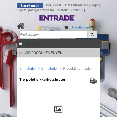
Hei, Gjest
|
Om Entrade AS
|
Login
|
E-post: post@entrade.no
|
Telefon: 32220800
|
Handlevogn er tom
VIS MENY
VIS PRODUKTMENYEN
El.materiell
El-materiell
Produktinformasjon
Tre-polet sikkerhetsbryter