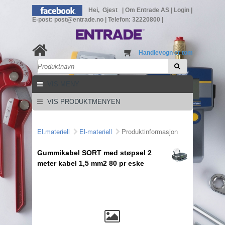
Hei, Gjest
|
Om Entrade AS
|
Login
|
E-post: post@entrade.no
|
Telefon: 32220800
|
Handlevogn er tom
VIS MENY
VIS PRODUKTMENYEN
El.materiell
El-materiell
Produktinformasjon
Gummikabel SORT med støpsel 2
meter kabel 1,5 mm2 80 pr eske