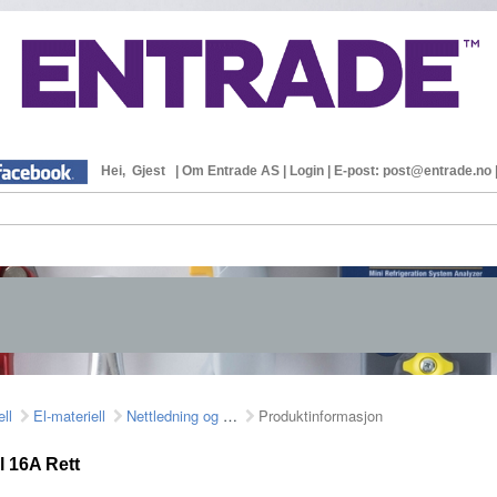
Hei, Gjest
|
Om Entrade AS
|
Login
|
E-post: post@entrade.no
ell
El-materiell
Nettledning og støpsel
Produktinformasjon
l 16A Rett