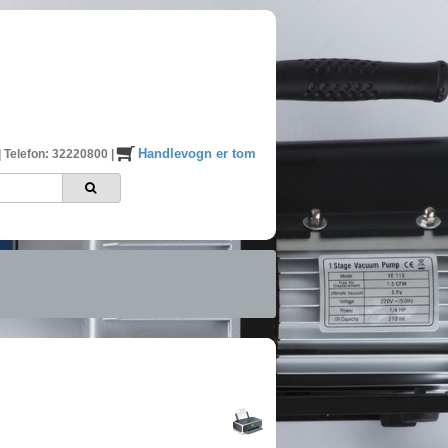
Handlevogn er tom
|
Telefon: 32220800
|