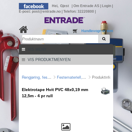
Hei, Gjest
|
Om Entrade AS
|
Login
|
E-post: post@entrade.no
|
Telefon: 32220800
|
Handlevogn er tom
VIS MENY
VIS PRODUKTMENYEN
Rengjøring, feste mm
Festemateriell, veggjennomføring
Produktinformasjon
Elektrotape Hvit PVC 48x0,19 mm
12,5m - 4 pr rull