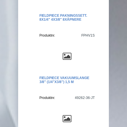
FIELDPIECE PAKNINGSSETT.
8X1/4" 4X3/8" 8XÅPNERE
Produktnr.
FPHV1S
FIELDPIECE VAKUUMSLANGE
3/8" (1/4"X3/8") 1,5 M
Produktnr.
49262-36-JT