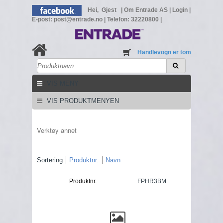
Hei, Gjest
|
Om Entrade AS
|
Login
|
E-post: post@entrade.no
|
Telefon: 32220800
|
Handlevogn er tom
VIS MENY
VIS PRODUKTMENYEN
Verktøy annet
Sortering
Produktnr.
Navn
Produktnr.
FPHR3BM