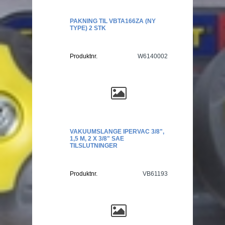
PAKNING TIL VBTA166ZA (NY
TYPE) 2 STK
Produktnr.
W6140002
VAKUUMSLANGE IPERVAC 3/8",
1,5 M, 2 X 3/8" SAE
TILSLUTNINGER
Produktnr.
VB61193