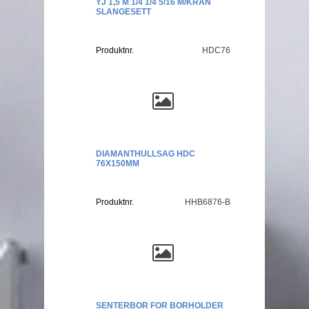
YJ 1,5 M 1/4 1/4 5/16 M/KRAN
SLANGESETT
Produktnr.
HDC76
DIAMANTHULLSAG HDC
76X150MM
Produktnr.
HHB6876-B
SENTERBOR FOR BORHOLDER