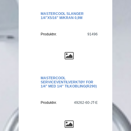
MASTERCOOL SLANGER
1/4"X5/16" M/KRAN 0,9M
Produktnr.
91496
MASTERCOOL
SERVICEVENTILVERKTØY FOR
1/4" MED 1/4" TILKOBLING(R290)
Produktnr.
49262-60-JT-E