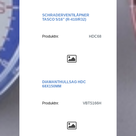
SCHRADERVENTILÅPNER
TASCO 5/16" (R-410/R32)
Produktnr.
HDC68
DIAMANTHULLSAG HDC
68X150MM
Produktnr.
VBTS166H