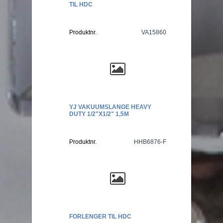
TIL HDC
Produktnr.
VA15860
YJ VAKUUMSLANGE HEAVY
DUTY 1/2"X1/2" 1,5M
Produktnr.
HHB6876-F
FORLENGER TIL HDC