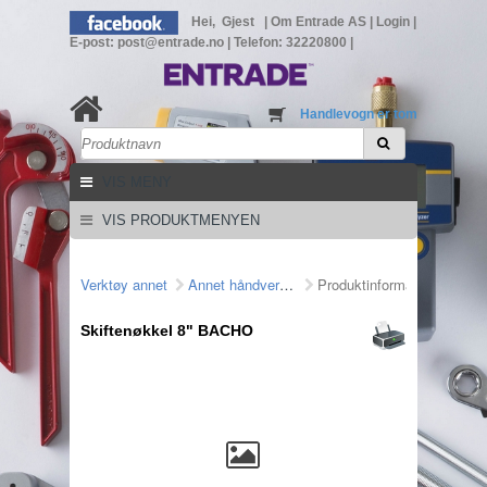
Hei, Gjest
|
Om Entrade AS
|
Login
|
E-post: post@entrade.no
|
Telefon: 32220800
|
Handlevogn er tom
VIS MENY
VIS PRODUKTMENYEN
Verktøy annet
Annet håndverktøy
Produktinformasjon
Skiftenøkkel 8" BACHO