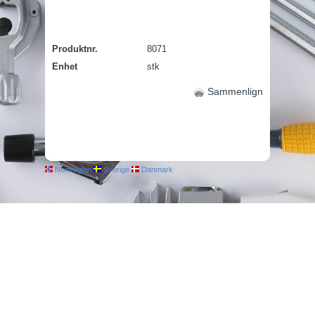
Produktnr.
8071
Enhet
stk
Sammenlign
Norwegian
Sverige
Danmark