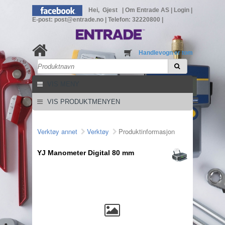
Hei, Gjest
|
Om Entrade AS
|
Login
|
E-post: post@entrade.no
|
Telefon: 32220800
|
Handlevogn er tom
VIS MENY
VIS PRODUKTMENYEN
Verktøy annet
Verktøy
Produktinformasjon
YJ Manometer Digital 80 mm