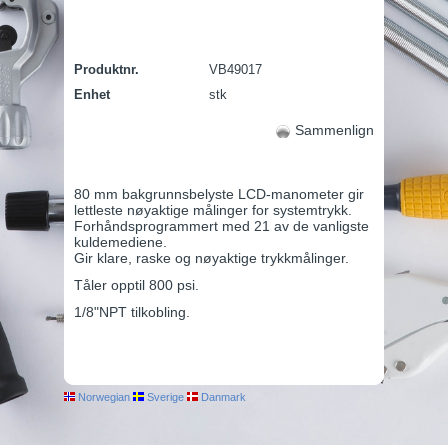
Produktnr.
VB49017
Enhet
stk
Sammenlign
80 mm bakgrunnsbelyste LCD-manometer gir
lettleste nøyaktige målinger for systemtrykk.
Forhåndsprogrammert med 21 av de vanligste
kuldemediene.
Gir klare, raske og nøyaktige trykkmålinger.
Tåler opptil 800 psi.
1/8"NPT tilkobling.
Norwegian
Sverige
Danmark